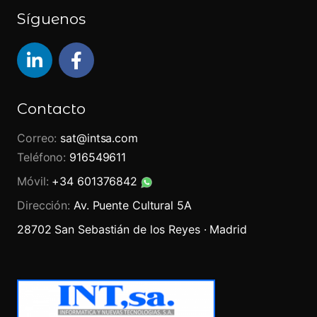
Síguenos
L
F
i
a
n
c
k
e
Contacto
e
b
d
o
Correo:
sat@intsa.com
i
o
Teléfono:
916549611
n
k
Móvil:
+34 601376842
Dirección:
Av. Puente Cultural 5A
28702 San Sebastián de los Reyes · Madrid